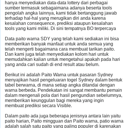
hanya menyediakan data-data lottery dari perbagai
sumber termasuk sebagaimana adanya beserta tools
pengolah angka lainnya, kami tidak bertanggung jawab
terhadap hal-hal yang merugikan diri anda karena
kesalahan consequence, prediksi ataupun kesalahan
tools yang kami miliki. Di sini tempatnya BO terpercaya
Data paito warna SDY yang telah kami sediakan ini bisa
memberikan banyak manfaat untuk anda semua yang
telah mengerti bagaimana cara membuat tarikan paito.
Dan kami juga telah menyediakan kolom hari untuk
memudahkan kalian untuk mengetahui apakah pada hari
yang anda cari sudah di end result atau belum.
Berikut ini adalah Paito Warna untuk pasaran Sydney
menyajikan hasil pengeluaran togel Sydney dalam bentuk
tabel berwarna, di mana setiap angka ditandai dengan
warna berbeda. Pendekatan ini sangat membantu pemain
dalam mengenali pola dari hasil pengundian sebelumnya,
memberikan keunggulan bagi mereka yang ingin
membuat prediksi secara Visible.
Dalam paito ada juga beberapa jenisnya antara lain yaitu
paito harian, Paito mingguan dan Paito warna, patio warna
adalah salah satu paito yang paling populer di karenakan