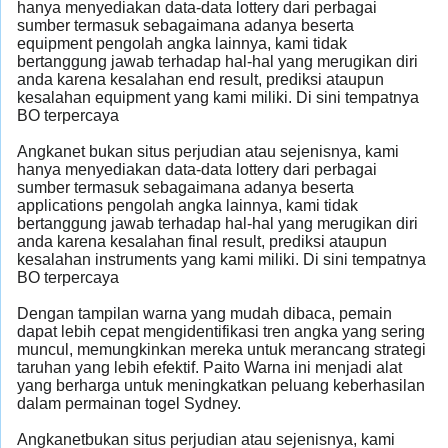
hanya menyediakan data-data lottery dari perbagai
sumber termasuk sebagaimana adanya beserta
equipment pengolah angka lainnya, kami tidak
bertanggung jawab terhadap hal-hal yang merugikan diri
anda karena kesalahan end result, prediksi ataupun
kesalahan equipment yang kami miliki. Di sini tempatnya
BO terpercaya
Angkanet bukan situs perjudian atau sejenisnya, kami
hanya menyediakan data-data lottery dari perbagai
sumber termasuk sebagaimana adanya beserta
applications pengolah angka lainnya, kami tidak
bertanggung jawab terhadap hal-hal yang merugikan diri
anda karena kesalahan final result, prediksi ataupun
kesalahan instruments yang kami miliki. Di sini tempatnya
BO terpercaya
Dengan tampilan warna yang mudah dibaca, pemain
dapat lebih cepat mengidentifikasi tren angka yang sering
muncul, memungkinkan mereka untuk merancang strategi
taruhan yang lebih efektif. Paito Warna ini menjadi alat
yang berharga untuk meningkatkan peluang keberhasilan
dalam permainan togel Sydney.
Angkanetbukan situs perjudian atau sejenisnya, kami