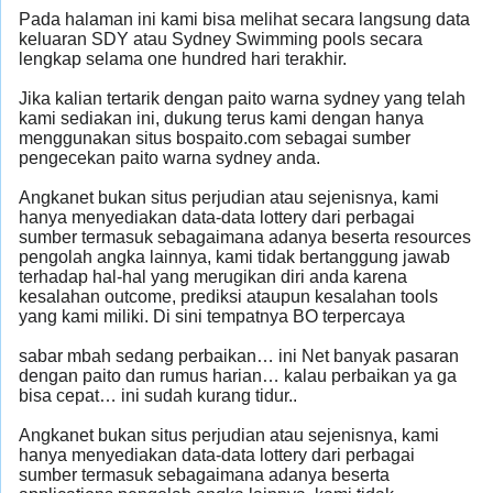
Pada halaman ini kami bisa melihat secara langsung data
keluaran SDY atau Sydney Swimming pools secara
lengkap selama one hundred hari terakhir.
Jika kalian tertarik dengan paito warna sydney yang telah
kami sediakan ini, dukung terus kami dengan hanya
menggunakan situs bospaito.com sebagai sumber
pengecekan paito warna sydney anda.
Angkanet bukan situs perjudian atau sejenisnya, kami
hanya menyediakan data-data lottery dari perbagai
sumber termasuk sebagaimana adanya beserta resources
pengolah angka lainnya, kami tidak bertanggung jawab
terhadap hal-hal yang merugikan diri anda karena
kesalahan outcome, prediksi ataupun kesalahan tools
yang kami miliki. Di sini tempatnya BO terpercaya
sabar mbah sedang perbaikan… ini Net banyak pasaran
dengan paito dan rumus harian… kalau perbaikan ya ga
bisa cepat… ini sudah kurang tidur..
Angkanet bukan situs perjudian atau sejenisnya, kami
hanya menyediakan data-data lottery dari perbagai
sumber termasuk sebagaimana adanya beserta